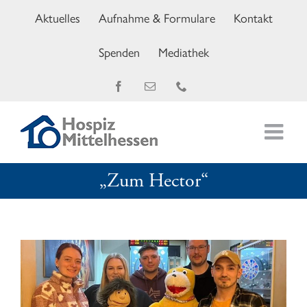
Zum
Aktuelles
Aufnahme & Formulare
Kontakt
Inhalt
springen
Spenden
Mediathek
Facebook
E-
Telefon
Mail
„Zum Hector“