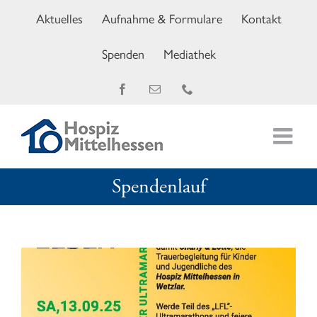
Zum
Aktuelles
Aufnahme & Formulare
Kontakt
Inhalt
springen
Spenden
Mediathek
Facebook
E-
Telefon
Mail
Spendenlauf