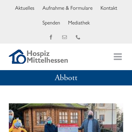
Zum
Aktuelles
Aufnahme & Formulare
Kontakt
Inhalt
springen
Spenden
Mediathek
Facebook
E-
Telefon
Mail
Abbott