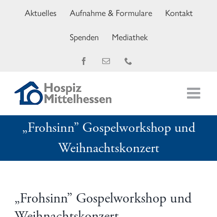
Zum
Aktuelles
Aufnahme & Formulare
Kontakt
Inhalt
springen
Spenden
Mediathek
Facebook
E-
Telefon
Mail
„Frohsinn” Gospelworkshop und
Weihnachtskonzert
„Frohsinn” Gospelworkshop und
Weihnachtskonzert