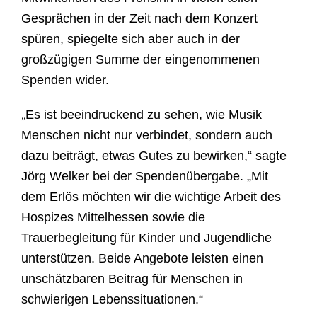
Gespr
ä
chen in der Zeit nach dem Konzert
sp
ü
ren, spiegelte sich aber auch in der
groß
zü
gigen Summe der eingenommenen
Spenden wider.
„
Es ist beeindruckend zu sehen, wie Musik
Menschen nicht nur verbindet, sondern auch
dazu beitr
ä
gt, etwas Gutes zu bewirken,“ sagte
J
ö
rg Welker bei der Spenden
ü
bergabe.
„
Mit
dem Erl
ö
s m
ö
chten wir die wichtige Arbeit des
Hospizes Mittelhessen sowie die
Trauerbegleitung f
ü
r Kinder und Jugendliche
unterst
ü
tzen. Beide Angebote leisten einen
unsch
ä
tzbaren Beitrag f
ü
r Menschen in
schwierigen Lebenssituationen.
“