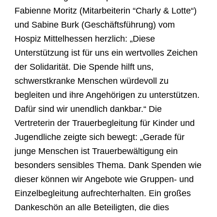
Fabienne Moritz (Mitarbeiterin
“
Charly & Lotte“)
und Sabine Burk (Gesch
ä
ftsf
ü
hrung) vom
Hospiz Mittelhessen herzlich:
„
Diese
Unterst
ü
tzung ist f
ü
r uns ein wertvolles Zeichen
der Solidarit
ä
t. Die Spende hilft uns,
schwerstkranke Menschen w
ü
rdevoll zu
begleiten und ihre Angeh
ö
rigen zu unterst
ü
tzen.
Daf
ü
r sind wir unendlich dankbar.“ Die
Vertreterin der Trauerbegleitung f
ü
r Kinder und
Jugendliche zeigte sich bewegt:
„
Gerade f
ü
r
junge Menschen ist Trauerbew
ä
ltigung ein
besonders sensibles Thema. Dank Spenden wie
dieser k
ö
nnen wir Angebote wie Gruppen- und
Einzelbegleitung aufrechterhalten. Ein großes
Dankesch
ö
n an alle Beteiligten, die dies