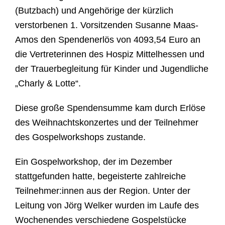
(Butzbach) und Angeh
ö
rige der k
ü
rzlich
verstorbenen 1. Vorsitzenden Susanne Maas-
Amos den Spendenerl
ö
s von 4093,54 Euro an
die Vertreterinnen des Hospiz Mittelhessen und
der Trauerbegleitung f
ü
r Kinder und Jugendliche
„
Charly & Lotte
“
.
Diese große Spendensumme kam durch Erl
ö
se
des Weihnachtskonzertes und der Teilnehmer
des Gospelworkshops zustande.
Ein Gospelworkshop, der im Dezember
stattgefunden hatte, begeisterte zahlreiche
Teilnehmer:innen aus der Region. Unter der
Leitung von J
ö
rg Welker wurden im Laufe des
Wochenendes verschiedene Gospelst
ü
cke