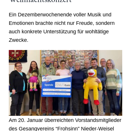
Ein Dezemberwochenende voller Musik und
Emotionen brachte nicht nur Freude, sondern
auch konkrete Unterst
ü
tzung f
ü
r wohlt
ä
tige
Zwecke.
Am 20. Januar
ü
berreichten Vorstandsmitglieder
des Gesangvereins
“
Frohsinn
”
Nieder-Weisel