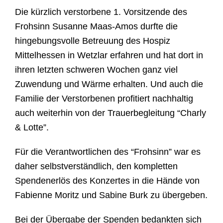
Die k
ü
rzlich verstorbene 1. Vorsitzende des
Frohsinn Susanne Maas-Amos durfte die
hingebungsvolle Betreuung des Hospiz
Mittelhessen in Wetzlar erfahren und hat dort in
ihren letzten schweren Wochen ganz viel
Zuwendung und W
ä
rme erhalten. Und auch die
Familie der Verstorbenen profitiert nachhaltig
auch weiterhin von der Trauerbegleitung
“
Charly
& Lotte
”.
Fü
r die Verantwortlichen des
“
Frohsinn
”
war es
daher selbstverst
ä
ndlich, den kompletten
Spendenerl
ö
s des Konzertes in die H
ä
nde von
Fabienne Moritz und Sabine Burk zu
ü
bergeben.
Bei der Übergabe der Spenden bedankten sich