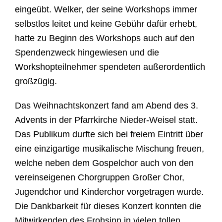
einge
ü
bt. Welker, der seine Workshops immer
selbstlos leitet und keine Geb
ü
hr daf
ü
r erhebt,
hatte zu Beginn des Workshops auch auf den
Spendenzweck hingewiesen und die
Workshopteilnehmer spendeten außerordentlich
groß
zügig.
Das Weihnachtskonzert fand am Abend des 3.
Advents in der Pfarrkirche Nieder-Weisel statt.
Das Publikum durfte sich bei freiem Eintritt
ü
ber
eine einzigartige musikalische Mischung freuen,
welche neben dem Gospelchor auch von den
vereinseigenen Chorgruppen Großer Chor,
Jugendchor und Kinderchor vorgetragen wurde.
Die Dankbarkeit f
ü
r dieses Konzert konnten die
Mitwirkenden des Frohsinn in vielen tollen