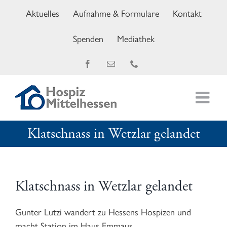
Zum
Aktuelles
Aufnahme & Formulare
Kontakt
Inhalt
springen
Spenden
Mediathek
Facebook
E-
Telefon
Mail
Klatschnass in Wetzlar gelandet
Klatschnass in Wetzlar gelandet
Gunter Lutzi wandert zu Hessens Hospizen und
macht Station im Haus Emmaus