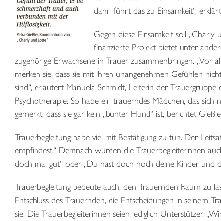
dann führt das zu Einsamkeit“, erklärt
Gegen diese Einsamkeit soll „Charly 
finanzierte Projekt bietet unter ande
zugehörige Erwachsene in Trauer zusammenbringen. „Vor al
merken sie, dass sie mit ihren unangenehmen Gefühlen nicht al
sind“, erläutert Manuela Schmidt, Leiterin der Trauergruppe
Psychotherapie. So habe ein trauerndes Mädchen, das sich ni
gemerkt, dass sie gar kein „bunter Hund“ ist, berichtet Gießler
Trauerbegleitung habe viel mit Bestätigung zu tun. Der Leitsatz
empfindest.“ Demnach würden die Trauerbegleiterinnen auch ni
doch mal gut“ oder „Du hast doch noch deine Kinder und de
Trauerbegleitung bedeute auch, den Trauernden Raum zu lassen
Entschluss des Trauernden, die Entscheidungen in seinem Trau
sie. Die Trauerbegleiterinnen seien lediglich Unterstützer. „Wi